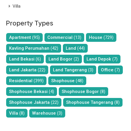
Villa
Property Types
Apartment
(95)
Commercial
(13)
House
(729)
Kavling Perumahan
(42)
Land
(44)
Land Bekasi
(6)
Land Bogor
(2)
Land Depok
(7)
Land Jakarta
(22)
Land Tangerang
(3)
Office
(7)
Residential
(399)
Shophouse
(48)
Shophouse Bekasi
(4)
Shophouse Bogor
(8)
Shophouse Jakarta
(22)
Shophouse Tangerang
(8)
Villa
(8)
Warehouse
(3)