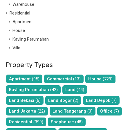
Warehouse
Residential
Apartment
House
Kavling Perumahan
Villa
Property Types
Apartment
(95)
Commercial
(13)
House
(729)
Kavling Perumahan
(42)
Land
(44)
Land Bekasi
(6)
Land Bogor
(2)
Land Depok
(7)
Land Jakarta
(22)
Land Tangerang
(3)
Office
(7)
Residential
(399)
Shophouse
(48)