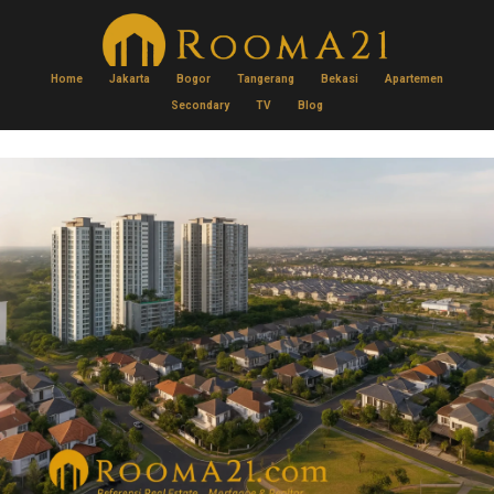
Home
Jakarta
Bogor
Tangerang
Bekasi
Apartemen
Secondary
TV
Blog