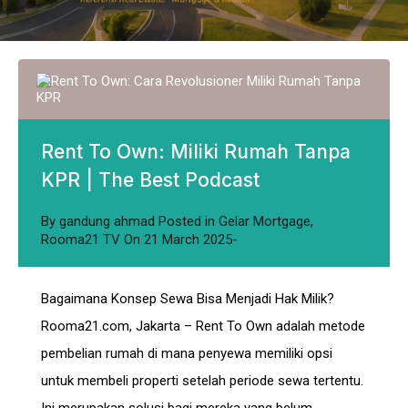
Rent To Own: Miliki Rumah Tanpa
KPR | The Best Podcast
By
gandung ahmad
Posted in
Gelar Mortgage
,
Rooma21 TV
On
21 March 2025
Bagaimana Konsep Sewa Bisa Menjadi Hak Milik?
Rooma21.com, Jakarta – Rent To Own adalah metode
pembelian rumah di mana penyewa memiliki opsi
untuk membeli properti setelah periode sewa tertentu.
Ini merupakan solusi bagi mereka yang belum