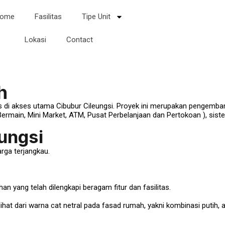
ome
Fasilitas
Tipe Unit
Lokasi
Contact
h
 di akses utama Cibubur Cileungsi. Proyek ini merupakan pengembang
 Bermain, Mini Market, ATM, Pusat Perbelanjaan dan Pertokoan ), sis
ungsi
rga terjangkau.
p.400 Juta-an
an hati, desain modern minimalis, nyaman dan berkualitas.
bur Cileungsi.
n yang telah dilengkapi beragam fitur dan fasilitas.
ihat dari warna cat netral pada fasad rumah, yakni kombinasi putih,