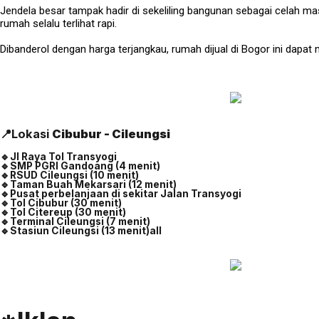
Jendela besar tampak hadir di sekeliling bangunan sebagai celah masu
rumah selalu terlihat rapi.
Dibanderol dengan harga terjangkau, rumah dijual di Bogor ini dapat m
📍Lokasi
Cibubur - Cileungsi
🔹Jl Raya Tol Transyogi
🔹SMP PGRI Gandoang (4 menit)
🔹RSUD Cileungsi (10 menit)
🔹Taman Buah Mekarsari (12 menit)
🔹Pusat perbelanjaan di sekitar Jalan Transyogi
🔹Tol Cibubur (30 menit)
🔹Tol Citereup (30 menit)
🔹Terminal Cileungsi (7 menit)
🔹Stasiun Cileungsi (13 menit)all