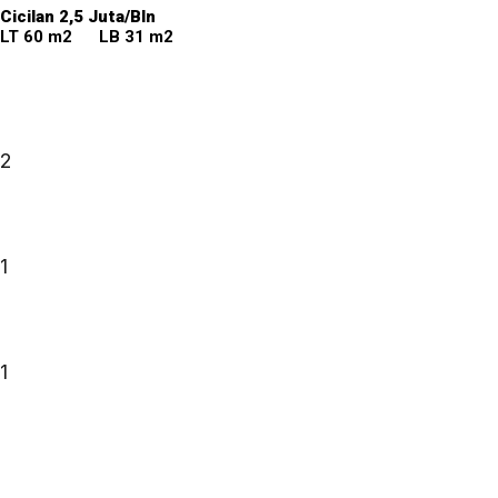
Cicilan 2,5 Juta/Bln
LT 60 m2 LB 31 m2
2
1
1