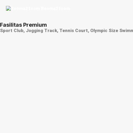
Fasilitas Premium
Sport Club, Jogging Track, Tennis Court, Olympic Size Swim
Konsep Smart City
Teknologi modern untuk kenyamanan penghuni.
Lokasi Strategis
Dekat dengan fasilitas pendidikan, kesehatan, dan pusat perbe
Fasilitas