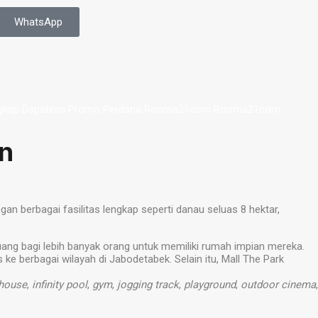
WhatsApp
an
n berbagai fasilitas lengkap seperti danau seluas 8 hektar,
uang bagi lebih banyak orang untuk memiliki rumah impian mereka.
 berbagai wilayah di Jabodetabek. Selain itu, Mall The Park
house
,
infinity pool
,
gym
,
jogging track
,
playground
,
outdoor cinema
,