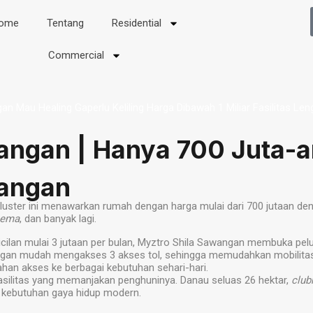
ome
Tentang
Residential
Commercial
wangan | Hanya 700 Juta-
wangan
uster ini menawarkan rumah dengan harga mulai dari 700 jutaan denga
nema
, dan banyak lagi.
icilan mulai 3 jutaan per bulan, Myztro Shila Sawangan membuka pel
ngan mudah mengakses 3 akses tol, sehingga memudahkan mobilitas ke
han akses ke berbagai kebutuhan sehari-hari.
ilitas yang memanjakan penghuninya. Danau seluas 26 hektar,
club
 kebutuhan gaya hidup modern.