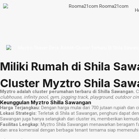
H
Miliki Rumah di Shila Sa
Cluster Myztro Shila Sa
Myztro adalah cluster perumahan terbaru di Shilla Sawangan.
Cl
clubhouse
,
infinity pool
,
gym
,
jogging track
,
playground
,
outdoor ci
Keunggulan Myztro Shilla Sawangan
Harga Terjangkau:
Dengan harga mulai dari 700 jutaan rupiah dan c
Lokasi Strategis:
Terletak di Shila at Sawangan, penghuni dapat de
Sawangan juga hanya selangkah dari cluster ini, memberikan kemuda
Fasilitas Lengkap:
Myztro Shila Sawangan menawarkan beragam fas
dan area komersial dengan berbagai tenant ternama siap memenuhi