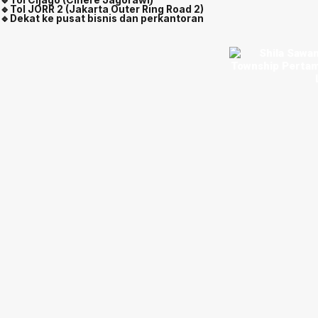
🔹Tol Cijago (Cinere Jagorawi)
🔹Tol JORR 2 (Jakarta Outer Ring Road 2)
🔹Dekat ke pusat bisnis dan perkantoran