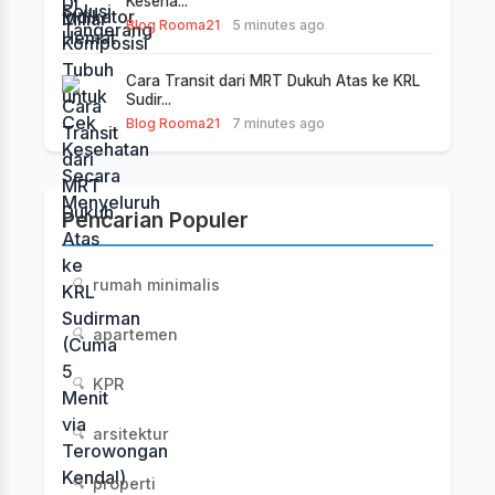
Keseha...
Blog Rooma21
5 minutes ago
Cara Transit dari MRT Dukuh Atas ke KRL
Sudir...
Blog Rooma21
7 minutes ago
Pencarian Populer
rumah minimalis
🔍
apartemen
🔍
KPR
🔍
arsitektur
🔍
properti
🔍