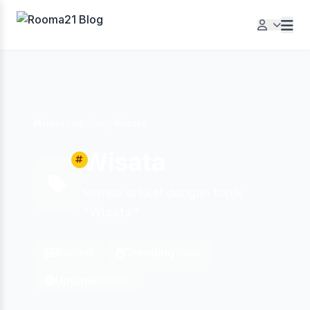
Beranda
Tag
Wisata
Wisata
Semua artikel dengan topik
"Wisata"
6
Trending
Artikel
Topic
Update
Harian