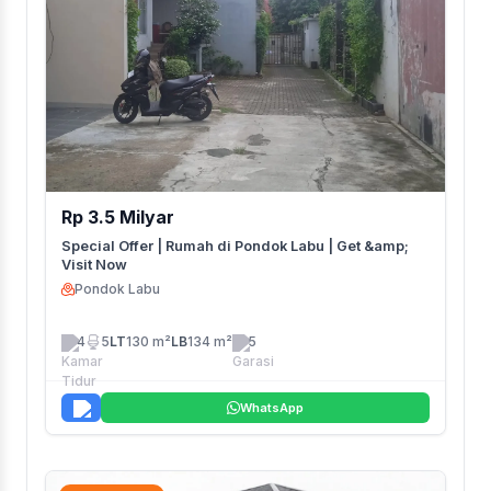
Rp 3.5 Milyar
Special Offer | Rumah di Pondok Labu | Get &amp;
Visit Now
Pondok Labu
4
5
LT
130 m²
LB
134 m²
5
WhatsApp