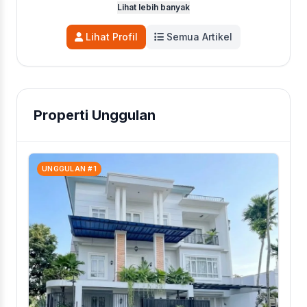
digital perusahaan, termasuk Portal Properti,
Lihat lebih banyak
Sistem Titip Jual, dan MLS Jakarta Selatan.
Katon juga aktif sebagai penulis utama di Blog
Lihat Profil
Semua Artikel
Rooma21 yang mengedukasi pencari hunian
seputar tren pasar, legalitas, dan KPR. Kini,
fokusnya adalah mengoptimalkan performa
portal dan blog agar semakin solutif.
Properti Unggulan
UNGGULAN #1