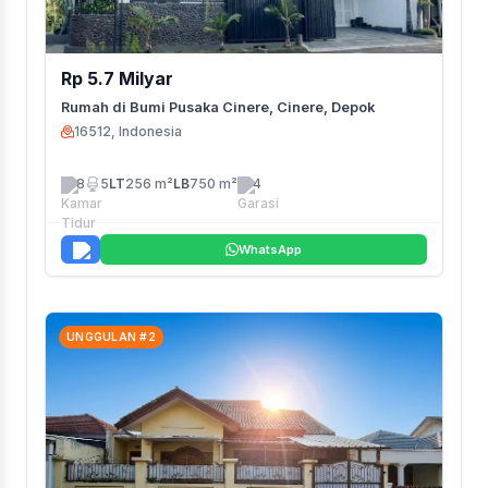
Rp 5.7 Milyar
Rumah di Bumi Pusaka Cinere, Cinere, Depok
16512, Indonesia
8
5
LT
256 m²
LB
750 m²
4
WhatsApp
UNGGULAN #2