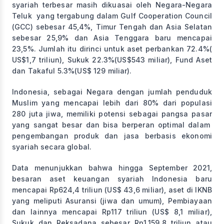
syariah terbesar masih dikuasai oleh Negara-Negara
Teluk yang tergabung dalam Gulf Cooperation Council
(GCC) sebesar 45,4%, Timur Tengah dan Asia Selatan
sebesar 25,9% dan Asia Tenggara baru mencapai
23,5%. Jumlah itu dirinci untuk aset perbankan 72.4%(
US$1,7 triliun), Sukuk 22.3%(US$543 miliar), Fund Aset
dan Takaful 5.3%(US$ 129 miliar).
Indonesia, sebagai Negara dengan jumlah penduduk
Muslim yang mencapai lebih dari 80% dari populasi
280 juta jiwa, memiliki potensi sebagai pangsa pasar
yang sangat besar dan bisa berperan optimal dalam
pengembangan produk dan jasa berbasis ekonomi
syariah secara global.
Data menunjukkan bahwa hingga September 2021,
besaran aset keuangan syariah Indonesia baru
mencapai Rp624,4 triliun (US$ 43,6 miliar), aset di IKNB
yang meliputi Asuransi (jiwa dan umum), Pembiayaan
dan lainnya mencapai Rp117 triliun (US$ 8,1 miliar),
Sukuk dan Reksadana sebesar Rp1.159,8 triliun atau