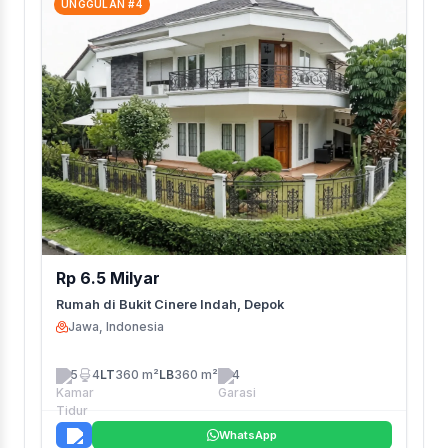
UNGGULAN #4
Rp 6.5 Milyar
Rumah di Bukit Cinere Indah, Depok
Jawa, Indonesia
5
4
LT
360 m²
LB
360 m²
4
WhatsApp