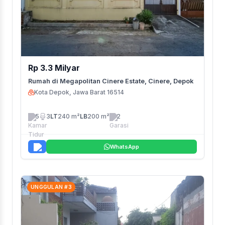
Rp 3.3 Milyar
Rumah di Megapolitan Cinere Estate, Cinere, Depok
Kota Depok, Jawa Barat 16514
5
3
LT
240 m²
LB
200 m²
2
WhatsApp
UNGGULAN #3