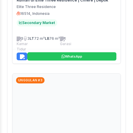
Rumah di Elite Three Residence | Cinere | Depok
Elite Three Residence
16514, Indonesia
Secondary Market
3
3
LT
72 m²
LB
76 m²
1
WhatsApp
UNGGULAN #3