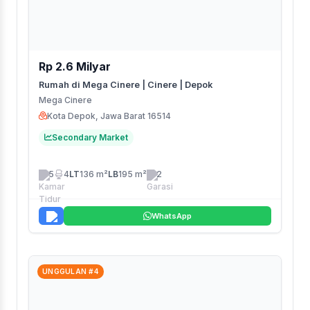
Rp 2.6 Milyar
Rumah di Mega Cinere | Cinere | Depok
Mega Cinere
Kota Depok, Jawa Barat 16514
Secondary Market
5
4
LT
136 m²
LB
195 m²
2
WhatsApp
UNGGULAN #4