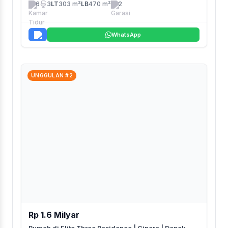
6
3
LT
303 m²
LB
470 m²
2
WhatsApp
UNGGULAN #2
Rp 1.6 Milyar