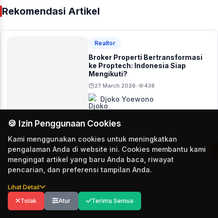
Rekomendasi Artikel
Realtor
Broker Properti Bertransformasi
ke Proptech: Indonesia Siap
Mengikuti?
27 March 2026
438
•
Djoko Yoewono
🍪 Izin Penggunaan Cookies
Kami menggunakan cookies untuk meningkatkan
pengalaman Anda di website ini. Cookies membantu kami
mengingat artikel yang baru Anda baca, riwayat
pencarian, dan preferensi tampilan Anda.
Lihat Detail
Tolak
Atur
Terima Semua
Explore
For You
Koleksi
Profil
Artikel Populer