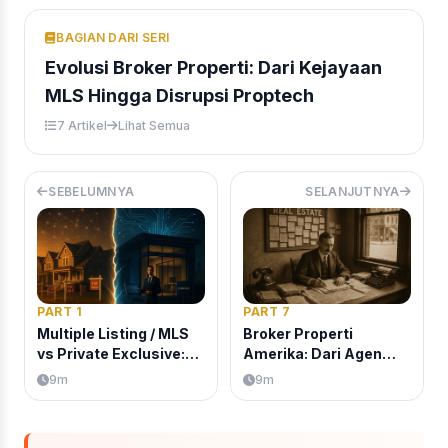
BAGIAN DARI SERI
Evolusi Broker Properti: Dari Kejayaan
MLS Hingga Disrupsi Proptech
7 Artikel
Lihat Semua
SEBELUMNYA
SELANJUTNYA
PART 1
PART 7
Multiple Listing / MLS
Broker Properti
vs Private Exclusive:
Amerika: Dari Agen
Masa Depan Broker
Perorangan ke
9m
9m
Properti Amerika
National Association
of Realtors (NAR)