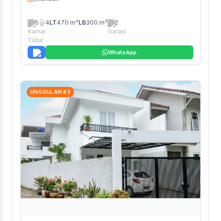
5
4
LT
470 m²
LB
300 m²
2
WhatsApp
UNGGULAN #3