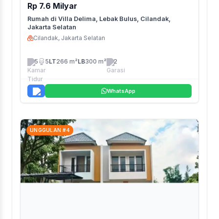
Rp 7.6 Milyar
Rumah di Villa Delima, Lebak Bulus, Cilandak,
Jakarta Selatan
Cilandak, Jakarta Selatan
5
5
LT
266 m²
LB
300 m²
2
WhatsApp
UNGGULAN #4