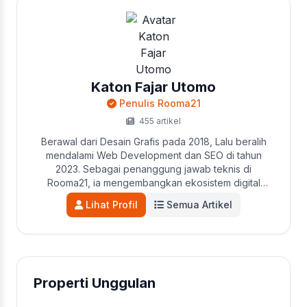
Katon Fajar Utomo
Penulis Rooma21
455 artikel
Berawal dari Desain Grafis pada 2018, Lalu beralih
mendalami Web Development dan SEO di tahun
2023. Sebagai penanggung jawab teknis di
Rooma21, ia mengembangkan ekosistem digital
perusahaan, termasuk Portal Properti, Sistem Titip
Lihat Profil
Semua Artikel
Jual, dan MLS Jakarta Selatan. Katon juga aktif
sebagai penulis utama di Blog Rooma21 yang
mengedukasi pencari hunian seputar tren pasar,
legalitas, dan KPR. Kini, fokusnya adalah
mengoptimalkan performa portal dan blog agar
semakin solutif.
Properti Unggulan