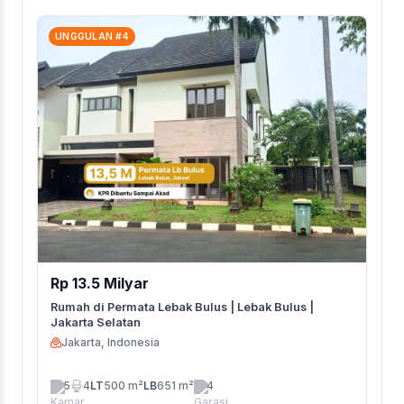
UNGGULAN #4
Rp 13.5 Milyar
Rumah di Permata Lebak Bulus | Lebak Bulus |
Jakarta Selatan
Jakarta, Indonesia
5
4
LT
500 m²
LB
651 m²
4