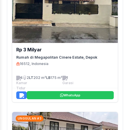
Rp 3 Milyar
Rumah di Megapolitan Cinere Estate, Depok
16512, Indonesia
4
2
LT
202 m²
LB
175 m²
1
WhatsApp
UNGGULAN #3