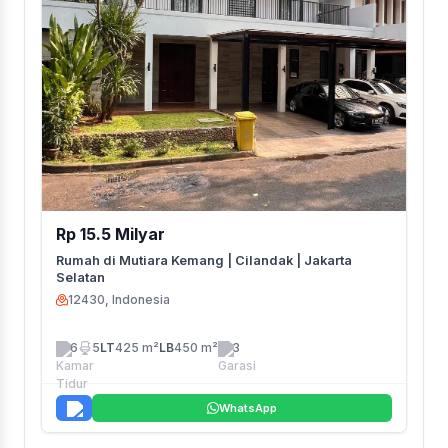
Rp 15.5 Milyar
Rumah di Mutiara Kemang | Cilandak | Jakarta
Selatan
12430, Indonesia
6
5
LT
425 m²
LB
450 m²
3
WhatsApp