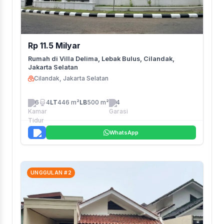
Rp 11.5 Milyar
Rumah di Villa Delima, Lebak Bulus, Cilandak,
Jakarta Selatan
Cilandak, Jakarta Selatan
6
4
LT
446 m²
LB
500 m²
4
WhatsApp
UNGGULAN #2