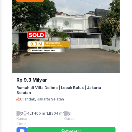
Rp 9.3 Milyar
Rumah di Villa Delima | Lebak Bulus | Jakarta
Selatan
Cilandak, Jakarta Selatan
3
4
LT
405 m²
LB
304 m²
3
WhatsApp