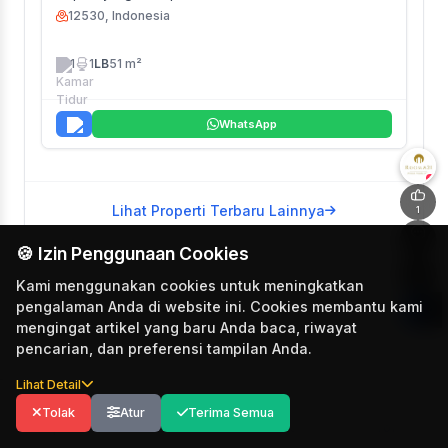
12530, Indonesia
1
1
LB
51 m²
WhatsApp
+
Lihat Properti Terbaru Lainnya
1
0
🍪 Izin Penggunaan Cookies
Kami menggunakan cookies untuk meningkatkan
pengalaman Anda di website ini. Cookies membantu kami
mengingat artikel yang baru Anda baca, riwayat
pencarian, dan preferensi tampilan Anda.
Lihat Detail
Tolak
Atur
Terima Semua
Explore
For You
Koleksi
Profil