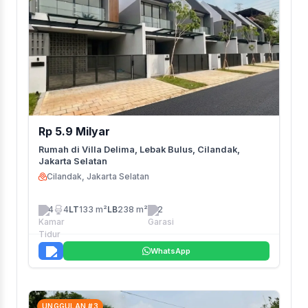
Rp 5.9 Milyar
Rumah di Villa Delima, Lebak Bulus, Cilandak,
Jakarta Selatan
Cilandak, Jakarta Selatan
4
4
LT
133 m²
LB
238 m²
2
WhatsApp
UNGGULAN #3