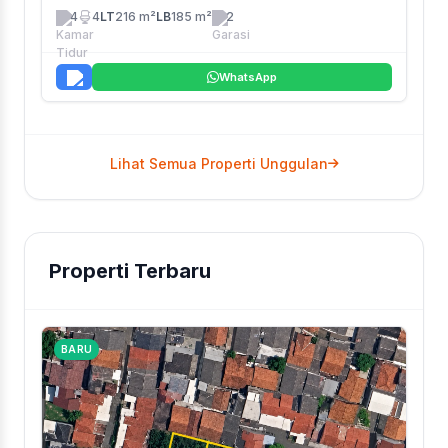
4
4
LT
216 m²
LB
185 m²
2
WhatsApp
Lihat Semua Properti Unggulan
Properti Terbaru
BARU