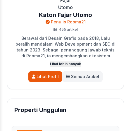
Katon Fajar Utomo
Penulis Rooma21
455 artikel
Berawal dari Desain Grafis pada 2018, Lalu
beralih mendalami Web Development dan SEO di
tahun 2023. Sebagai penanggung jawab teknis
di Rooma21, ia mengembangkan ekosistem
digital perusahaan, termasuk Portal Properti,
Lihat lebih banyak
Sistem Titip Jual, dan MLS Jakarta Selatan.
Katon juga aktif sebagai penulis utama di Blog
Lihat Profil
Semua Artikel
Rooma21 yang mengedukasi pencari hunian
seputar tren pasar, legalitas, dan KPR. Kini,
fokusnya adalah mengoptimalkan performa
portal dan blog agar semakin solutif.
Properti Unggulan