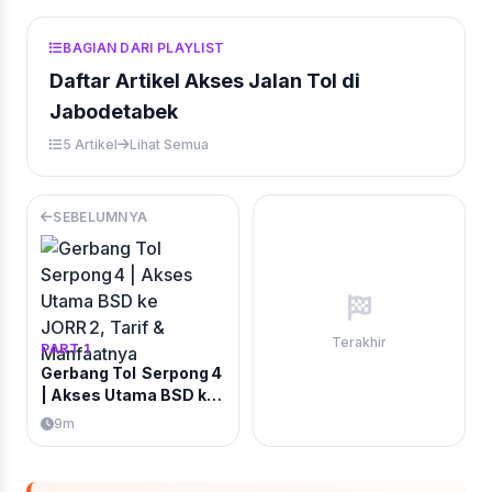
BAGIAN DARI PLAYLIST
Daftar Artikel Akses Jalan Tol di
Jabodetabek
5 Artikel
Lihat Semua
SEBELUMNYA
Terakhir
PART 1
Gerbang Tol Serpong 4
| Akses Utama BSD ke
JORR 2, Tarif &
9m
Manfaatnya