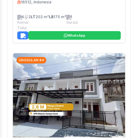
16512, Indonesia
4
2
LT
202 m²
LB
175 m²
1
WhatsApp
UNGGULAN #4