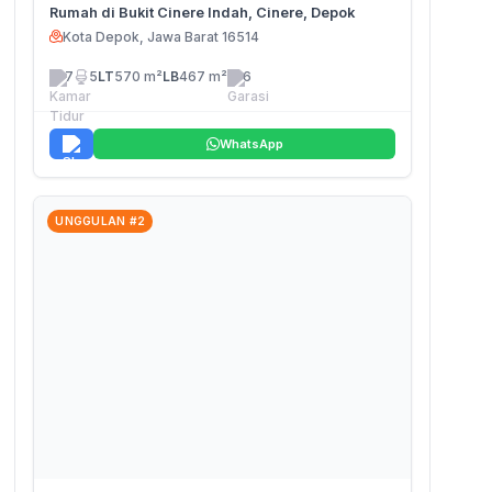
Rumah di Bukit Cinere Indah, Cinere, Depok
Kota Depok, Jawa Barat 16514
7
5
LT
570 m²
LB
467 m²
6
WhatsApp
UNGGULAN #2