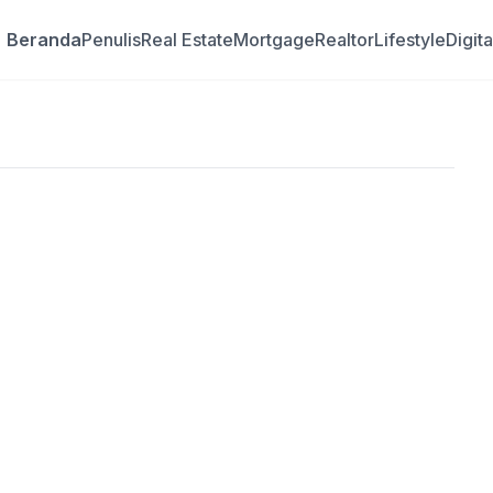
Beranda
Penulis
Real Estate
Mortgage
Realtor
Lifestyle
Digit