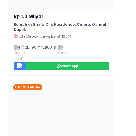
Rp 1.3 Milyar
Rumah di Shafa One Residence, Cinere, Gandul,
Depok
Kota Depok, Jawa Barat 16514
4
2
LT
90 m²
LB
60 m²
1
WhatsApp
UNGGULAN #4