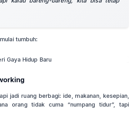
api kalau bareng-bareng, kita bisa tetap
 mulai tumbuh:
working
pi jadi ruang berbagi: ide, makanan, kesepian,
ana orang tidak cuma “numpang tidur”, tapi