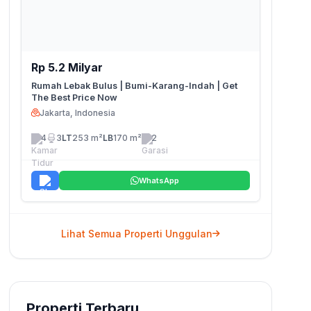
Rp 5.2 Milyar
Rumah Lebak Bulus | Bumi-Karang-Indah | Get
The Best Price Now
Jakarta, Indonesia
4
3
LT
253 m²
LB
170 m²
2
WhatsApp
Lihat Semua Properti Unggulan
Properti Terbaru