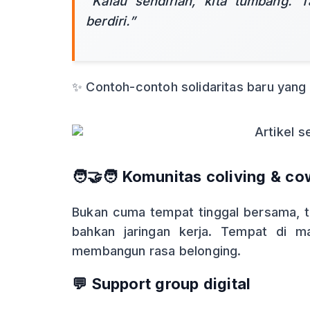
“Kalau sendirian, kita tumbang. T
berdiri.”
✨ Contoh-contoh solidaritas baru yang
🧑‍🤝‍🧑
Komunitas coliving & co
Bukan cuma tempat tinggal bersama, ta
bahkan jaringan kerja. Tempat di m
membangun rasa belonging.
💬
Support group digital