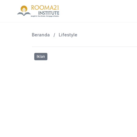
Beranda
/
Lifestyle
Iklan