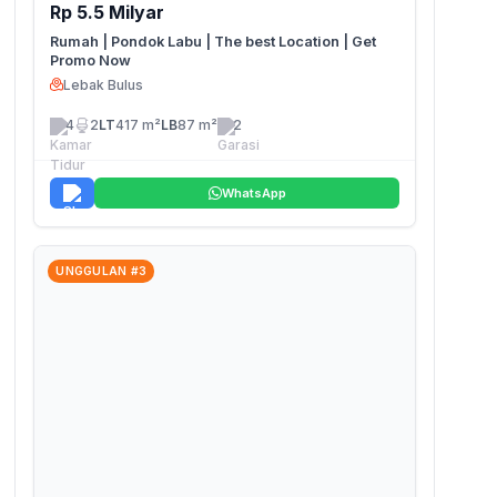
Rp 5.5 Milyar
Rumah | Pondok Labu | The best Location | Get
Promo Now
Lebak Bulus
4
2
LT
417 m²
LB
87 m²
2
WhatsApp
UNGGULAN #3