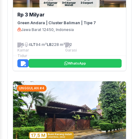
Rp 3 Milyar
Green Andara | Cluster Baliman | Tipe 7
Jawa Barat 12450, Indonesia
5
4
LT
94 m²
LB
228 m²
2
WhatsApp
UNGGULAN #4