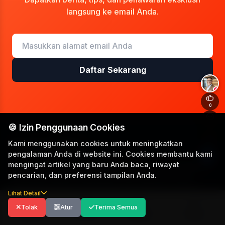
langsung ke email Anda.
Daftar Sekarang
+
0
0
🍪 Izin Penggunaan Cookies
Kami menggunakan cookies untuk meningkatkan
Rooma21 Blog
pengalaman Anda di website ini. Cookies membantu kami
mengingat artikel yang baru Anda baca, riwayat
Portal Artikel properti terpercaya yang menyajikan
pencarian, dan preferensi tampilan Anda.
informasi akurat, mendalam, dan inspiratif untuk
membantu Anda dalam setiap keputusan properti.
Lihat Detail
Tolak
Atur
Terima Semua
PT. Daya Property Services
Explore
For You
Koleksi
Profil
Reg Merk: IDN001020518