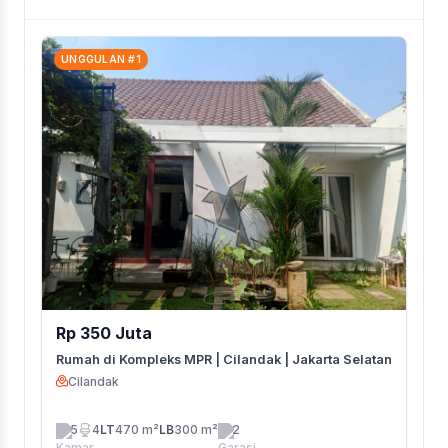
UNGGULAN #1
Rp 350 Juta
Rumah di Kompleks MPR | Cilandak | Jakarta Selatan
Cilandak
5
4
LT
470 m²
LB
300 m²
2