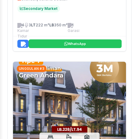
Secondary Market
4
3
LT
222 m²
LB
350 m²
1
WhatsApp
UNGGULAN #3