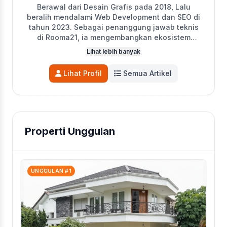
Berawal dari Desain Grafis pada 2018, Lalu
beralih mendalami Web Development dan SEO di
tahun 2023. Sebagai penanggung jawab teknis
di Rooma21, ia mengembangkan ekosistem
digital perusahaan, termasuk Portal Properti,
Lihat lebih banyak
Sistem Titip Jual, dan MLS Jakarta Selatan.
Katon juga aktif sebagai penulis utama di Blog
Lihat Profil
Semua Artikel
Rooma21 yang mengedukasi pencari hunian
seputar tren pasar, legalitas, dan KPR. Kini,
fokusnya adalah mengoptimalkan performa
portal dan blog agar semakin solutif.
Properti Unggulan
UNGGULAN #1