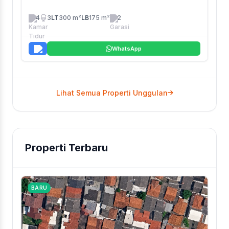
4
3
LT
300 m²
LB
175 m²
2
WhatsApp
Lihat Semua Properti Unggulan
Properti Terbaru
BARU