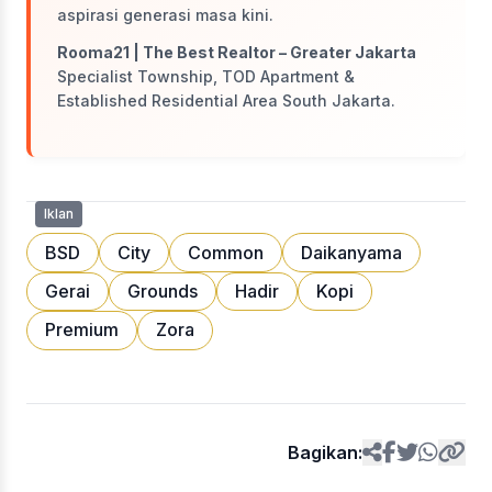
aspirasi generasi masa kini.
Rooma21 | The Best Realtor – Greater Jakarta
Specialist Township, TOD Apartment &
Established Residential Area South Jakarta.
Iklan
BSD
City
Common
Daikanyama
Gerai
Grounds
Hadir
Kopi
Premium
Zora
Bagikan: